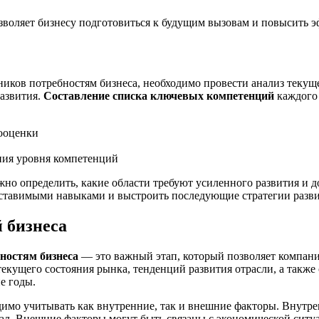
зволяет бизнесу подготовиться к будущим вызовам и повысить э
дников потребностям бизнеса, необходимо провести анализ теку
развития.
Составление списка ключевых компетенций
каждого 
мооценки
ния уровня компетенций
жно определить, какие области требуют усиленного развития и 
ставимыми навыками и выстроить последующие стратегии разви
 бизнеса
ностям бизнеса
— это важный этап, который позволяет компани
текущего состояния рынка, тенденций развития отрасли, а также
е годы.
имо учитывать как внутренние, так и внешние факторы. Внутре
циал. Внешние факторы могут быть связаны с экономической сит