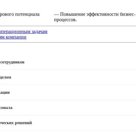
рового потенциала
— Повышение эффективности бизнес-
процессов.
 операционным задачам
лям компании
 сотрудников
тделом
кации
сонала
нческих решений