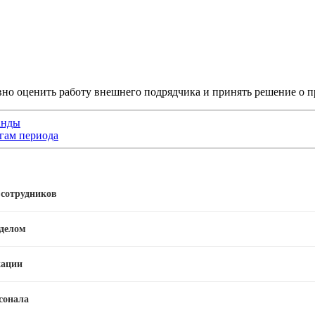
но оценить работу внешнего подрядчика и принять решение о п
анды
гам периода
 сотрудников
тделом
кации
сонала